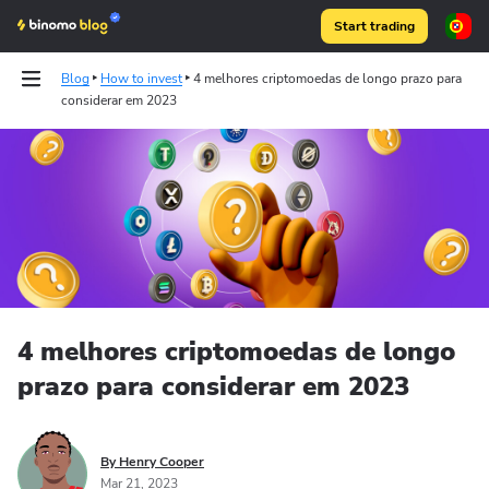
Start trading
Blog
How to invest
4 melhores criptomoedas de longo prazo para
considerar em 2023
Articles
Binomo on Telegram
4 melhores criptomoedas de longo
prazo para considerar em 2023
By Henry Cooper
Mar 21, 2023