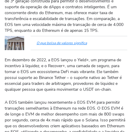
de 3ª geração construída para permitir o desenvolvimento e
suporte da operação de dApps e contratos inteligentes. É um
concorrente direto do Ethereum, mas oferece maior taxa de
transferência e escalabilidade de transações. Em comparação, a
EOS tem uma velocidade máxima de transação de cerca de 4.000
TPS, enquanto a do Ethereum é de apenas 15 TPS.
O que bolsa de valores significa
Em dezembro de 2022, a EOS lançou o Yield+, um programa de
incentivo à liquidez, e o Recover+, uma camada de seguro, para
tornar o EOS um ecossistema DeFi mais vibrante. Ele também
possui suporte ao Binance Tether – o suporte nativo ao Tether é
essencial para traders de arbitragem, provedores de liquidez e
qualquer pessoa que queira movimentar o USDT on-chain.
A EOS também lançou recentemente o EOS EVM para permitir
transações semelhantes à Ethereum na rede EOS. O EOS EVM é
de longe o EVM de melhor desempenho com mais de 800 swaps
por segundo, cerca de 4x mais rápido que o Solana. Isso permitirá
que os desenvolvedores criem aplicativos baseados em Ethereum
no EOS, utilizando o desempenho, a confiabilidade e a liquidez da