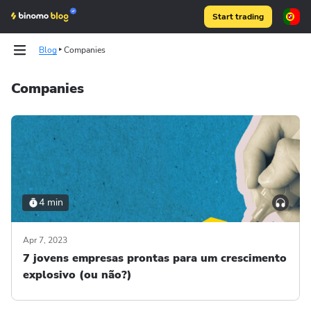
Start trading
Blog
Companies
Companies
Articles
Articles
Binomo on Telegram
Binomo on Telegram
4 min
Apr 7, 2023
7 jovens empresas prontas para um crescimento
explosivo (ou não?)