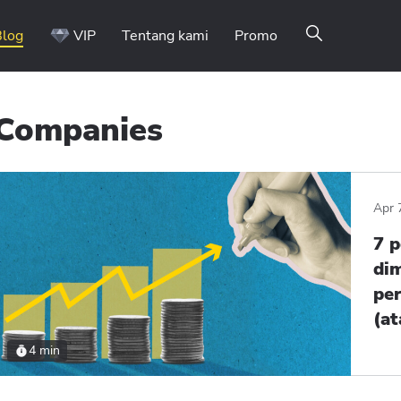
Blog
VIP
Tentang kami
Promo
Companies
Binomo on Telegram
Apr 
7 
dim
pe
(at
4 min