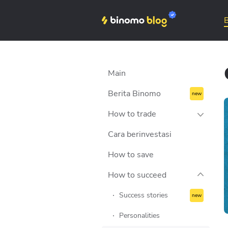
Binomo on Telegram
Main
Berita Binomo
How to trade
Cara berinvestasi
Strategies
How to save
Tips
How to succeed
Money management
Trading psychology
Success stories
Technical analysis
Personalities