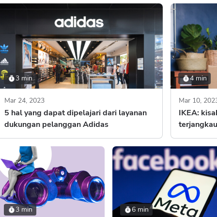
3 min
4 min
Mar 24, 2023
Mar 10, 202
5 hal yang dapat dipelajari dari layanan
IKEA: kisa
dukungan pelanggan Adidas
terjangka
3 min
6 min