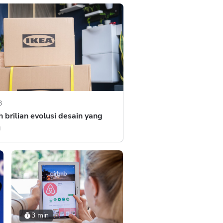
3
h brilian evolusi desain yang
u
3 min