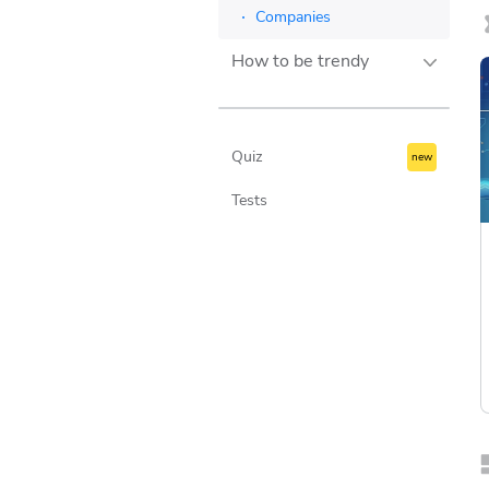
Indicators
Companies
How to be trendy
Lifestyle
Travel
Quiz
Teknologi
Tests
Business
Culture