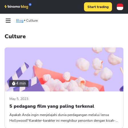
Start trading
Blog
Culture
Culture
Binomo on Telegram
Binomo on Telegram
4 min
May 5, 2023
5 pedagang film yang paling terkenal
Apakah Anda ingin menjelajahi dunia perdagangan melalui lensa
Hollywood? Karakter-karakter ini menghibur penonton dengan kisah-
kisah keserakahan, ambisi, dan pertaruhan besar.