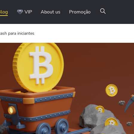
Blog
VIP
About us
Promoção
ash para iniciantes