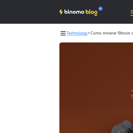
Technology
Como minerar Bitcoin c
les
Binomo on Telegram