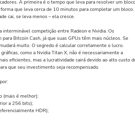
icadores. A primeira é o tempo que leva para resolver um bloco
al forma que leva cerca de 10 minutos para completar um bloco.
de cai, se leva menos – ela cresce.
a interminável competição entre Radeon e Nvidia. Os
para Bitcoin Cash, já que suas GPUs têm mais núcleos. Se
o mudará muito. O segredo é calcular corretamente o lucro.
gráficas, como a Nvidia Titan X, não é necessariamente a
mais eficientes, mas a lucratividade cairá devido ao alto custo d
para que seu investimento seja recompensado.
 por:
 (mais é melhor);
ior a 256 bits);
eferencialmente HDR);