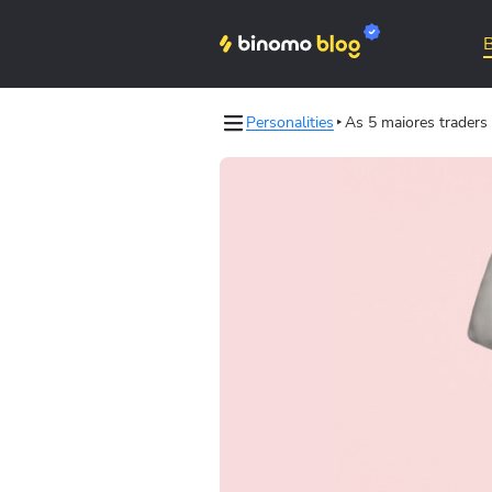
Personalities
As 5 maiores trader
les
Binomo on Telegram