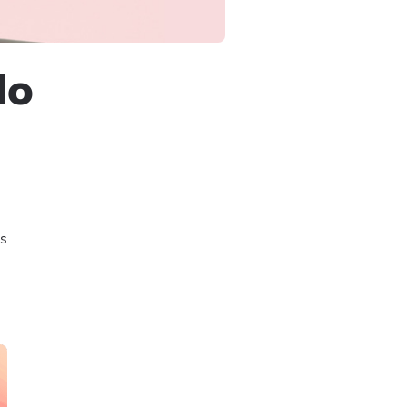
do
os