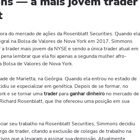
ns — a mais jovem trader
t
a do mercado de ações da Rosenblatt Securities. Quando el
egral na Bolsa de Valores de Nova York em 2017, Simmons
r a trader mais jovem da NYSE e sendo a única trader atual em
a pena lembrar que ela foi apenas a segunda mulher afro-
a Bolsa de Valores de Nova York.
dade de Marietta, na Geórgia. Quando ela entrou no estado de
u se especializar em genética. Depois de se formar, no
York e se tornar uma
trader
para
ganhar dinheiro
no mercado de
 Richard Rosenblatt, que lhe ofereceu uma posição em sua
ciar seu trabalho na Rosenblatt Securities, Simmons decidiu
rgo de trader, citando a exclusão de colegas de trabalho na
ivos que a levaram a assinar sua demissão. Atualmente,