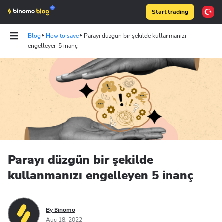
Start trading
Blog
How to save
Parayı düzgün bir şekilde kullanmanızı
engelleyen 5 inanç
Tests
Articles
Binomo on Telegram
Parayı düzgün bir şekilde
kullanmanızı engelleyen 5 inanç
By Binomo
Aug 18, 2022