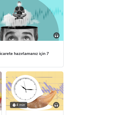
icarete hazırlamanız için 7
4 min