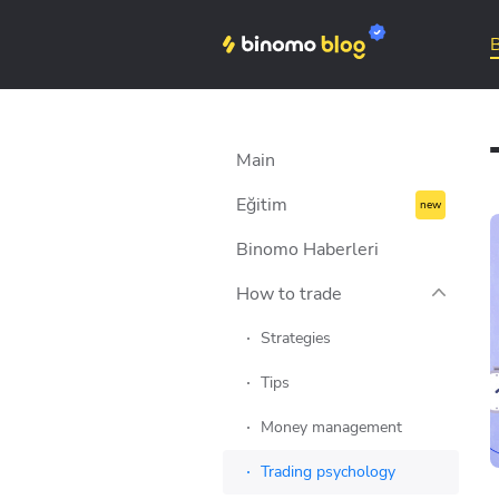
s
les
Main
Tes
Eğitim
Art
Binomo on Telegram
Binomo Haberleri
Jun 8, 2023
How to trade
İşlem yaparken akranlık
baskısı ve sürü
Strategies
psikolojisi nasıl yenilir?
Tips
Diğerlerinin sizi etkilemesini nasıl
engellersiniz? Bağımsız ve bilinçli...
Money management
Trading psychology