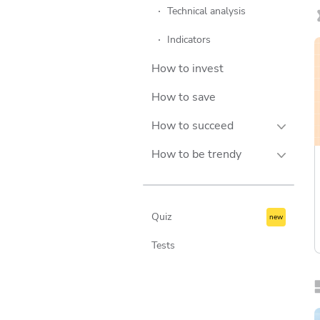
Technical analysis
Indicators
How to invest
How to save
How to succeed
How to be trendy
Success stories
Personalities
Lifestyle
Companies
Travel
Quiz
Technology
Tests
Business
Culture