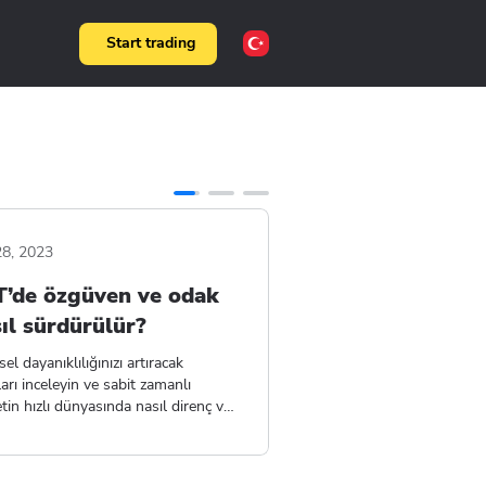
Start trading
28, 2023
T’de özgüven ve odak
ıl sürdürülür?
sel dayanıklılığınızı artıracak
arı inceleyin ve sabit zamanlı
etin hızlı dünyasında nasıl direnç ve
4 min
nle yürüyeceğinizi öğrenin.