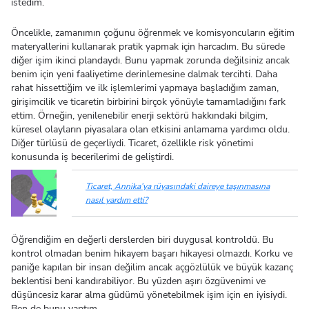
istedim.
Öncelikle, zamanımın çoğunu öğrenmek ve komisyoncuların eğitim
materyallerini kullanarak pratik yapmak için harcadım. Bu sürede
diğer işim ikinci plandaydı. Bunu yapmak zorunda değilsiniz ancak
benim için yeni faaliyetime derinlemesine dalmak tercihti. Daha
rahat hissettiğim ve ilk işlemlerimi yapmaya başladığım zaman,
girişimcilik ve ticaretin birbirini birçok yönüyle tamamladığını fark
ettim. Örneğin, yenilenebilir enerji sektörü hakkındaki bilgim,
küresel olayların piyasalara olan etkisini anlamama yardımcı oldu.
Diğer türlüsü de geçerliydi. Ticaret, özellikle risk yönetimi
konusunda iş becerilerimi de geliştirdi.
Ticaret, Annika’ya rüyasındaki daireye taşınmasına
nasıl yardım etti?
Öğrendiğim en değerli derslerden biri duygusal kontroldü. Bu
kontrol olmadan benim hikayem başarı hikayesi olmazdı. Korku ve
paniğe kapılan bir insan değilim ancak açgözlülük ve büyük kazanç
beklentisi beni kandırabiliyor. Bu yüzden aşırı özgüvenimi ve
düşüncesiz karar alma güdümü yönetebilmek işim için en iyisiydi.
Ben de bunu yaptım.