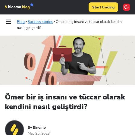
Start trading
Blog
Success stories
Ömer bir iş insanı ve tüccar olarak kendini
nasıl geliştirdi?
Tests
Articles
Binomo on Telegram
Ömer bir iş insanı ve tüccar olarak
kendini nasıl geliştirdi?
By Binomo
May 25, 2023