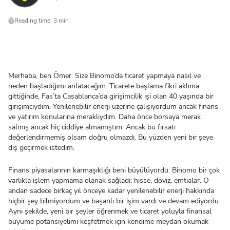
Reading time: 3 min
Merhaba, ben Ömer. Size Binomo’da ticaret yapmaya nasıl ve
neden başladığımı anlatacağım. Ticarete başlama fikri aklıma
gittiğinde, Fas’ta Casablanca’da girişimcilik işi olan 40 yaşında bir
girişimciydim. Yenilenebilir enerji üzerine çalışıyordum ancak finans
ve yatırım konularına meraklıydım. Daha önce borsaya merak
salmış ancak hiç ciddiye almamıştım. Ancak bu fırsatı
değerlendirmemiş olsam doğru olmazdı. Bu yüzden yeni bir şeye
diş geçirmek istedim.
Finans piyasalarının karmaşıklığı beni büyülüyordu. Binomo bir çok
varlıkla işlem yapmama olanak sağladı: hisse, döviz, emtialar. O
andan sadece birkaç yıl önceye kadar yenilenebilir enerji hakkında
hiçbir şey bilmiyordum ve başarılı bir işim vardı ve devam ediyordu.
Aynı şekilde, yeni bir şeyler öğrenmek ve ticaret yoluyla finansal
büyüme potansiyelimi keşfetmek için kendime meydan okumak