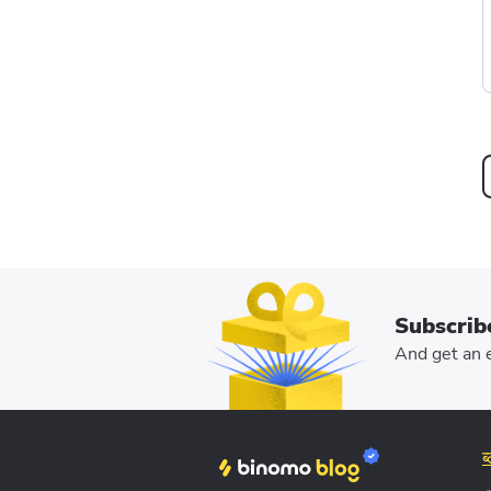
Subscrib
And get an e
ब