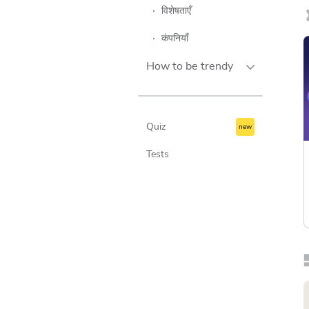
तकनीकी विश्लेषण
विशेषताएँ
संकेतक
कंपनियाँ
How to be trendy
जीवनचर्या
यात्रा
Quiz
तकनीकी
Tests
व्यापार
संस्कृति