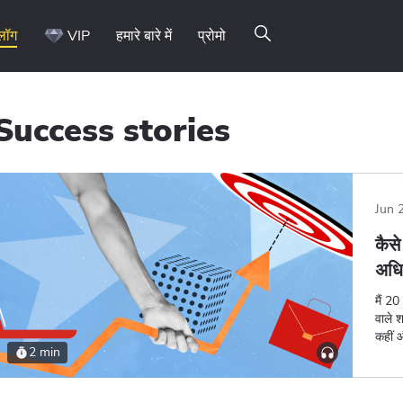
्लॉग
VIP
हमारे बारे में
प्रोमो
Success stories
o on Telegram
Jun 
कैस
अधि
मैं 2
वाले 
कहीं 
2 min