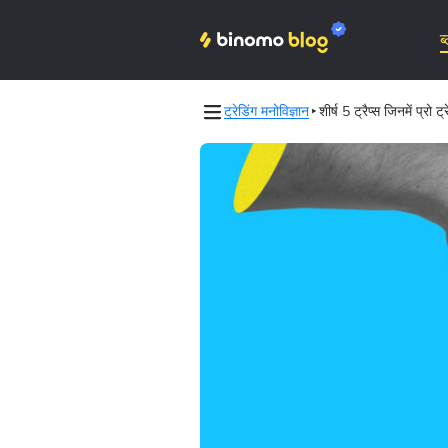
ब
ट्रेडिंग मनोविज्ञान
शीर्ष 5 ट्रैप्स जिनमें प्रो
Binomo on Telegram