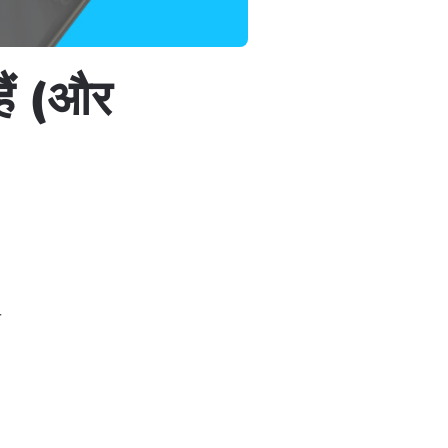
हैं (और
न