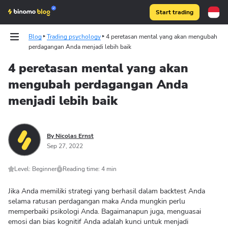
Start trading
Blog
Trading psychology
4 peretasan mental yang akan mengubah
perdagangan Anda menjadi lebih baik
4 peretasan mental yang akan
mengubah perdagangan Anda
Binomo on Telegram
menjadi lebih baik
By Nicolas Ernst
Sep 27, 2022
Level: Beginner
Reading time: 4 min
Jika Anda memiliki strategi yang berhasil dalam backtest Anda
selama ratusan perdagangan maka Anda mungkin perlu
memperbaiki psikologi Anda. Bagaimanapun juga, menguasai
emosi dan bias kognitif Anda adalah kunci untuk menjadi