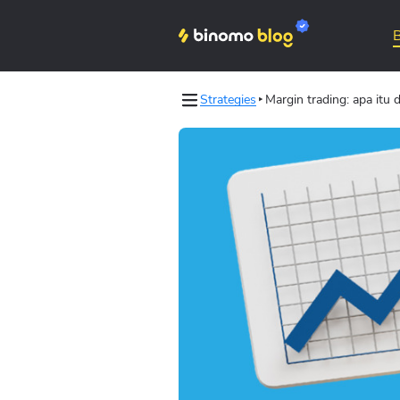
Strategies
Margin trading: apa itu 
Binomo on Telegram