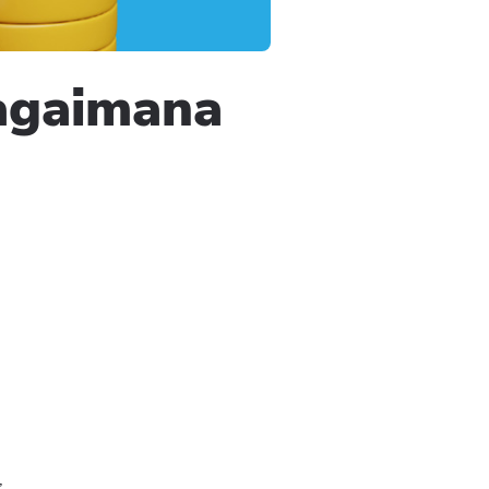
bagaimana
,